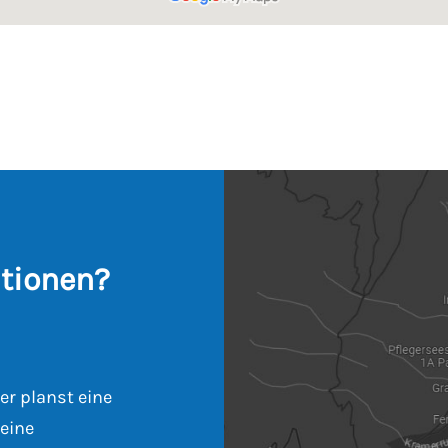
tionen?
er planst eine
eine