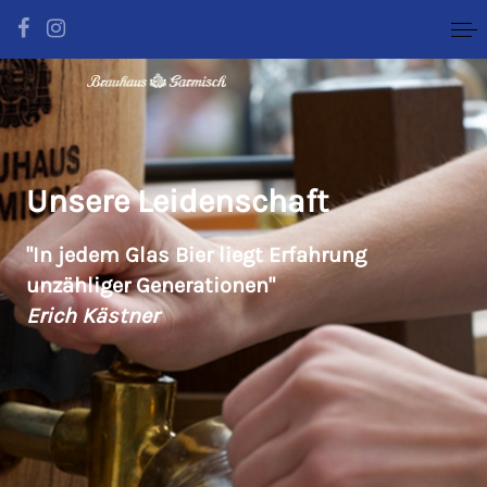
Unsere Leidenschaft
"In jedem Glas Bier liegt Erfahrung
unzähliger Generationen"
Erich Kästner